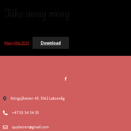
Take away meny
Download
Meny Mai 2025
Kringsjåveien 45, 5162 Laksevåg
+47 55 34 34 35
quylarsen@gmail.com